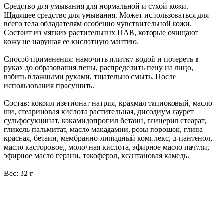
Средство для умывания для нормальной и сухой кожи.
Щадящее средство для умывания. Может использоваться для
всего тела обладателям особенно чувствительной кожи.
Состоит из мягких растительных ПАВ, которые очищают
кожу не нарушая ее кислотную мантию.
Способ применения: намочить плитку водой и потереть в
руках до образования пены, распределить пену на лицо,
взбить влажными руками, тщательно смыть. После
использования просушить.
Состав: кокоил изетионат натрия, крахмал тапиоковый, масло
ши, стеариновая кислота растительная, дисодиум лаурет
сульфосукцинат, кокамидопропил бетаин, глицерил стеарат,
гликоль пальмитат, масло макадамии, розы порошок, глина
красная, бетаин, мембранно-липидный комплекс, д-пантенол,
масло касторовое,, молочная кислота, эфирное масло пачули,
эфирное масло герани, токоферол, ксантановая камедь.
Вес: 32 г