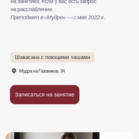
Образование
2020 — Обучающий курс
по виброакустическому массажу,
Международная школа поющих чаш "Sound
yoga"
2021 — курсы Жанны Меджаян "Reset":
Расслабление нижнечелюстного сустава
2022 — Обучающий курс по технике Aroma
touch от doterra «Нанесение эфирных масел
на тело"