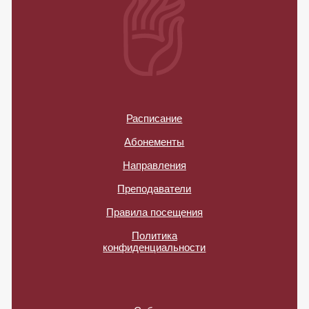
Тюмень, ул. Газовиков, 34
+7 922 473 17 39
Мудра в Центре
Тюмень, ул. Урицкого, 36
+7 932 321 41 76
namaste@mudrayoga.ru
ИП Коробицына Ирина Алексеевна
ИНН 860600379380
625037, г. Тюмень, ул. Белинского, 6А, кв.22
© Школа йоги «Мудра», 2014...2025
*Компания Meta, а также её продукты Instagram и Facebook, признаны
экстремистскими на территории РФ