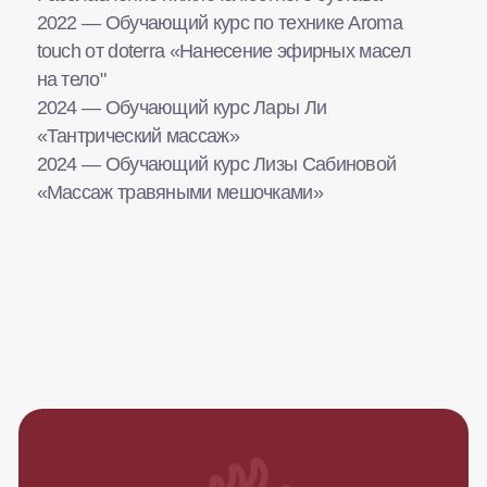
Преподаватели
Правила посещения
Политика
конфиденциальности
События
Индивидуальные занятия
Йога для компаний
Массажный кабинет
Аренда залов
Приложение Мудры
Подкаст
Контакты
Оставить отзыв
О нас
Мудра в Европейском