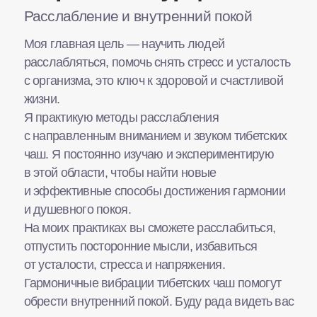
с направленным вниманием и звуком тибетских
чаш. Я постоянно изучаю и экспериментирую
в этой области, чтобы найти новые
и эффективные способы достижения гармонии
и душевного покоя.
На моих практиках вы сможете расслабиться,
отпустить посторонние мысли, избавиться
от усталости, стресса и напряжения.
Гармоничные вибрации тибетских чаш помогут
обрести внутренний покой. Буду рада видеть вас
на занятиях, если у вас есть запрос
на расслабление.
Преподает в «Мудре» — с мая 2022 г.
Шавасана с поющими чашами
Мудра на Газовиков, 34
Записаться на занятие