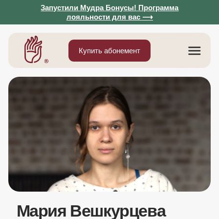
Запустили Мудра Бонусы! Программа
лояльности для вас ⟶
Купить абонемент
Мария Вешкурцева
Расслабление и внутренний покой
Моя главная цель — научить людей
расслабляться, помочь снять стресс и усталость
с организма, это ключ к здоровой и счастливой
жизни.
Я практикую методы расслабления